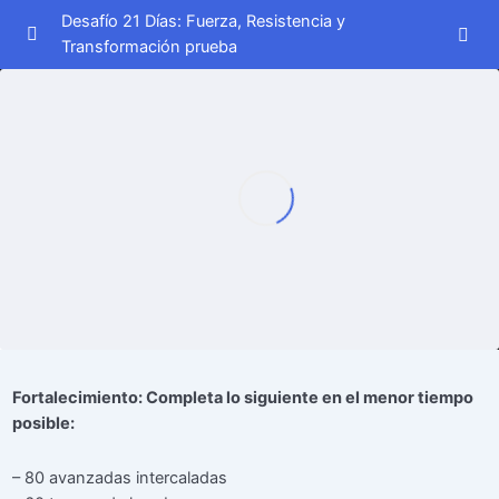
Desafío 21 Días: Fuerza, Resistencia y
Transformación prueba
Semana 1
0/7
Semana 2
0/7
Semana 3
0/7
Día 15
00:00
Día 16
00:00
Día 17
00:00
Día 18
00:00
Fortalecimiento: Completa lo siguiente en el menor tiempo
posible:
Día 19
00:00
– 80 avanzadas intercaladas
Día 20
00:00