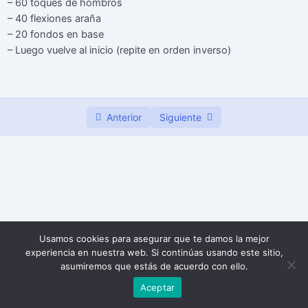
– 60 toques de hombros
– 40 flexiones araña
Día 21
00:00
– 20 fondos en base
– Luego vuelve al inicio (repite en orden inverso)
Anterior
Siguiente
Usamos cookies para asegurar que te damos la mejor
experiencia en nuestra web. Si continúas usando este sitio,
asumiremos que estás de acuerdo con ello.
Aceptar