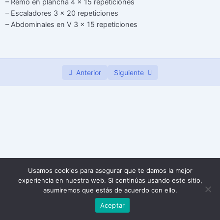
– Remo en plancha 4 x 15 repeticiones
– Escaladores 3 x 20 repeticiones
Semana 3
0/7
– Abdominales en V 3 x 15 repeticiones
Anterior
Siguiente
Usamos cookies para asegurar que te damos la mejor
experiencia en nuestra web. Si continúas usando este sitio,
asumiremos que estás de acuerdo con ello.
Aceptar