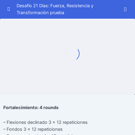
Desafío 21 Días: Fuerza, Resistencia y
Transformación prueba
Semana 1
0/7
Día 1
00:00
Día 2
00:00
Día 3
00:00
Día 4
00:00
Día 5
00:00
Día 6
00:00
Fortalecimiento: 4 rounds
Día 7
– Flexiones declinado 3 x 12 repeticiones
– Fondos 3 x 12 repeticiones
Semana 2
0/7