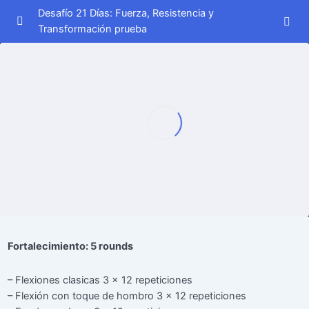
Desafío 21 Días: Fuerza, Resistencia y
Transformación prueba
Semana 1
0/7
Día 1
00:00
Día 2
00:00
Día 3
00:00
Día 4
00:00
Día 5
00:00
Día 6
00:00
Fortalecimiento: 5 rounds
Día 7
– Flexiones clasicas 3 x 12 repeticiones
– Flexión con toque de hombro 3 x 12 repeticiones
Semana 2
0/7