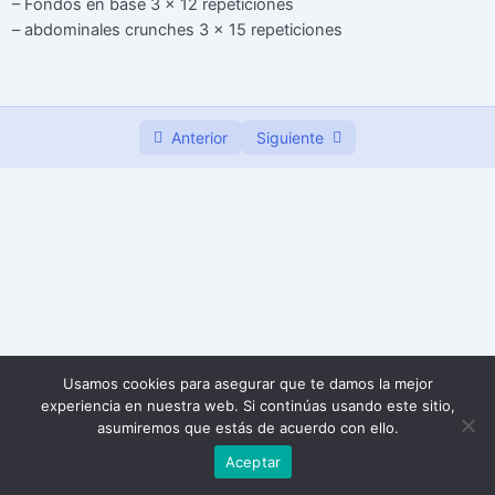
– Fondos en base 3 x 12 repeticiones
– abdominales crunches 3 x 15 repeticiones
Semana 3
0/7
Anterior
Siguiente
Usamos cookies para asegurar que te damos la mejor
experiencia en nuestra web. Si continúas usando este sitio,
asumiremos que estás de acuerdo con ello.
Aceptar