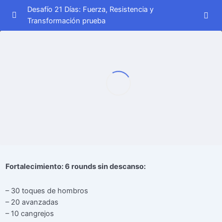
Desafío 21 Días: Fuerza, Resistencia y
Transformación prueba
Semana 1
0/7
Semana 2
0/7
Semana 3
0/7
Día 15
00:00
Día 16
00:00
Día 17
00:00
Fortalecimiento: 6 rounds sin descanso:
Día 18
00:00
– 30 toques de hombros
Día 19
00:00
– 20 avanzadas
– 10 cangrejos
Día 20
00:00