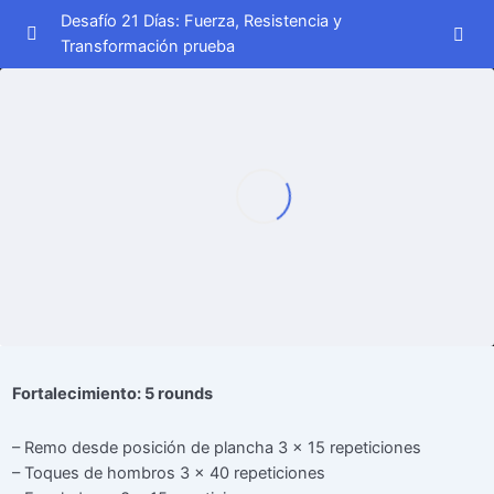
Desafío 21 Días: Fuerza, Resistencia y
Transformación prueba
Semana 1
0/7
Día 1
00:00
Día 2
00:00
Día 3
00:00
Día 4
00:00
Día 5
00:00
Día 6
00:00
Fortalecimiento: 5 rounds
Día 7
– Remo desde posición de plancha 3 x 15 repeticiones
– Toques de hombros 3 x 40 repeticiones
Semana 2
0/7