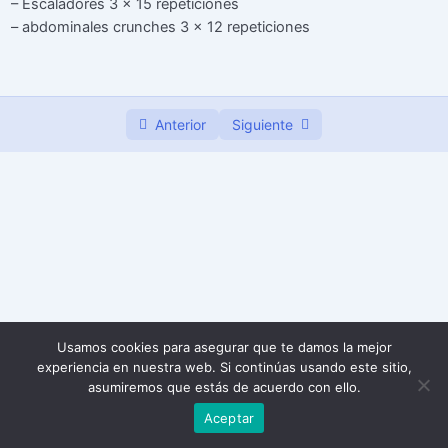
– Escaladores 3 x 15 repeticiones
– abdominales crunches 3 x 12 repeticiones
Semana 3
0/7
Anterior
Siguiente
Usamos cookies para asegurar que te damos la mejor
experiencia en nuestra web. Si continúas usando este sitio,
asumiremos que estás de acuerdo con ello.
Aceptar