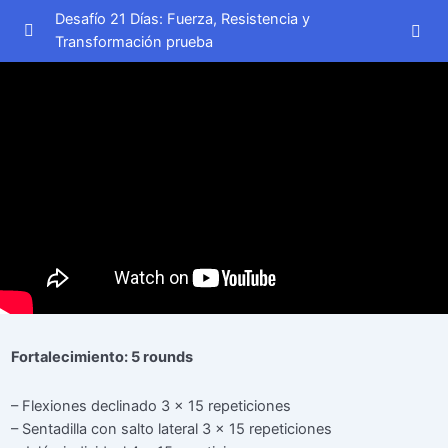
Desafío 21 Días: Fuerza, Resistencia y
Transformación prueba
Semana 1
0/7
Semana 2
0/7
Día 8
00:00
Día 9
00:00
Día 10
00:00
Día 11
00:00
Día 12
00:00
Fortalecimiento: 5 rounds
Día 13
00:00
– Flexiones declinado 3 x 15 repeticiones
– Sentadilla con salto lateral 3 x 15 repeticiones
Día 14