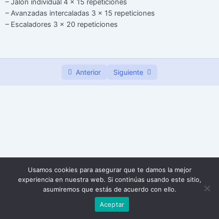
– Jalón individual 4 x 15 repeticiones
– Avanzadas intercaladas 3 x 15 repeticiones
Semana 3
0/7
– Escaladores 3 x 20 repeticiones
Anterior
Siguiente
Usamos cookies para asegurar que te damos la mejor
experiencia en nuestra web. Si continúas usando este sitio,
asumiremos que estás de acuerdo con ello.
Aceptar